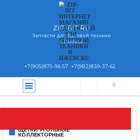
ZIP-BIT.RU
Запчасти для бытовой техники
г.Ижевск
+7(905)875-96-57
+7(982)839-37-62
0
\
\
Щетки угольные
Главная
Каталог
коллекторные
ЩЕТКИ УГОЛЬНЫЕ
КОЛЛЕКТОРНЫЕ