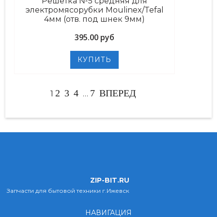
Решетка №5 средняя для
электромясорубки Moulinex/Tefal
4мм (отв. под шнек 9мм)
395.00 руб
2
3
4
7
ВПЕРЕД
1
…
ZIP-BIT.RU
Запчасти для бытовой техники г.Ижевск
НАВИГАЦИЯ