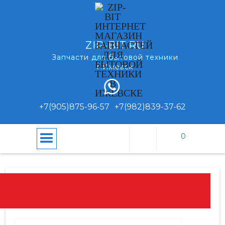
ZIP-BIT.RU
Запчасти для бытовой техники
г.Ижевск
+7(905)875-96-57
+7(982)839-37-62
0
\
\
Запчасти для мясорубок
Главная
Каталог
ЗАПЧАСТИ ДЛЯ МЯСОРУБОК