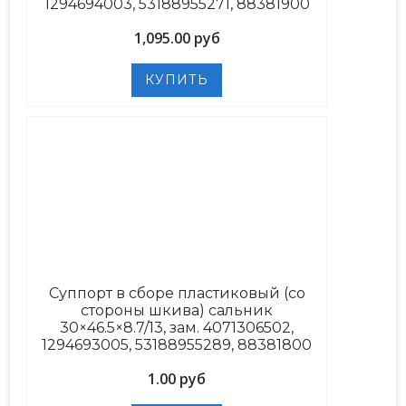
1294694003, 53188955271, 88381900
1,095.00 руб
Суппорт в сборе пластиковый (со
стороны шкива) сальник
30×46.5×8.7/13, зам. 4071306502,
1294693005, 53188955289, 88381800
1.00 руб