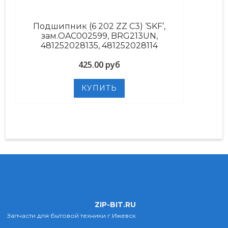
Подшипник (6 202 ZZ C3) ‘SKF’,
зам.OAC002599, BRG213UN,
481252028135, 481252028114
425.00 руб
ZIP-BIT.RU
Запчасти для бытовой техники г.Ижевск