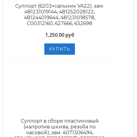
Суппорт (6203+сальник VA22), зам.
481231019144, 481252028122,
481244019644, 481231018578,
C00312160, 627666, 632698
1,250.00 руб
Суппорт в сборе пластиковый
(напротив шкива, резьба по
часовой), зам. 4071306494,