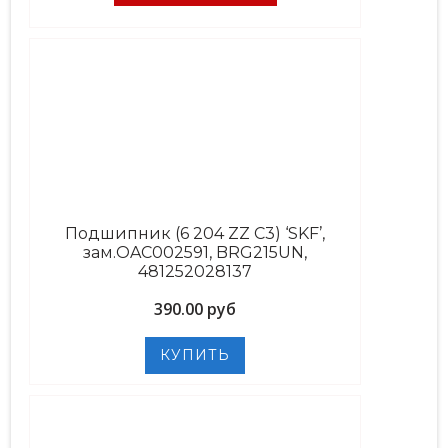
Подшипник (6 204 ZZ C3) ‘SKF’,
зам.OAC002591, BRG215UN,
481252028137
390.00 руб