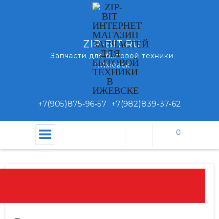
ZIP-BIT.RU
Запчасти для бытовой техники
г.Ижевск
+7(905)875-96-57
+7(982)839-37-62
0
\
\
Подшипники
Главная
Каталог
ПОДШИПНИКИ