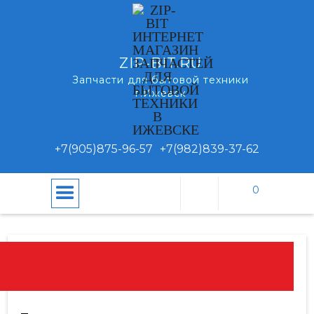
ZIP-BIT.RU
Запчасти для бытовой техники
г.Ижевск
+7(905)875-96-57
+7(982)839-37-62
0
\
\
Щетки-насадки
Главная
Каталог
ЩЕТКИ-НАСАДКИ