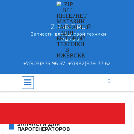
ZIP-BIT.RU
Запчасти для бытовой техники
г.Ижевск
+7(905)875-96-57
+7(982)839-37-62
0
\
\
Запчасти для
Главная
Каталог
парогенераторов
ЗАПЧАСТИ ДЛЯ
ПАРОГЕНЕРАТОРОВ