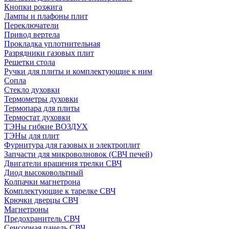
Кнопки розжига
Лампы и плафоны плит
Переключатели
Привод вертела
Прокладка уплотнительная
Разрядники газовых плит
Решетки стола
Ручки для плиты и комплектующие к ним
Сопла
Стекло духовки
Термометры духовки
Термопара для плиты
Термостат духовки
ТЭНы гибкие ВОЗДУХ
ТЭНы для плит
Фурнитура для газовых и электроплит
Запчасти для микроволновок (СВЧ печей)
Двигатели врашения трелки СВЧ
Диод высоковольтный
Колпачки магнетрона
Комплектующие к тарелке СВЧ
Крючки дверцы СВЧ
Магнетроны
Предохранитель СВЧ
Сенсорная панель СВЧ