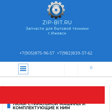
ZIP-BIT.RU
Запчасти для бытовой техники
г.Ижевск
+7(905)875-96-57
+7(982)839-37-62
0
\
\
Люки стиральной машины
Главная
Каталог
и комплектующие к ним
ЛЮКИ СТИРАЛЬНОЙ МАШИНЫ И
КОМПЛЕКТУЮЩИЕ К НИМ